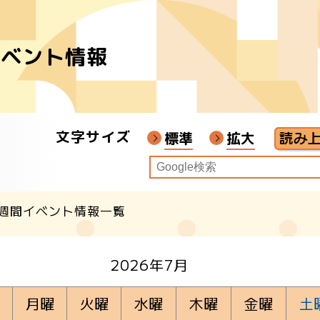
イベント情報
者
ア
文字サイズ
画教材
標準
拡大
週間イベント情報一覧
クル
2026年7月
月曜
火曜
水曜
木曜
金曜
土