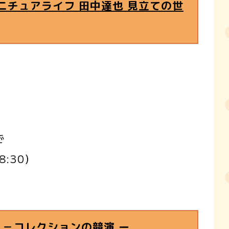
～ミニチュアライフ 田中達也 見立ての世
で
0）
 －コレクションの競演 ー