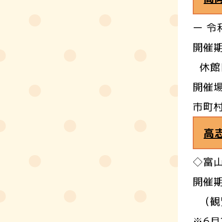
ー 令
開催期
休館
開催
市町
高
◇富
開催期
（観覧
※6月