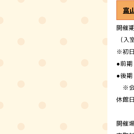
富
開催期
(入
※初
●前期
●後期
※会
休館日
,7
開催