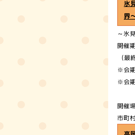
氷見
界
～氷見
開催期
(最終
※会
※会期
(
開催
市町
高