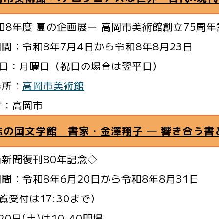
和8年度 夏の企画展ー 高岡市美術館創立75周
間：令和8年7月4日から令和8年8月23日
日：月曜日（祝日の場合は翌平日）
場所：
高岡市美術館
村：高岡市
志の国文学館 書家・金澤翔子 ― 響き合う書
山新聞復刊80年記念◇
間：令和8年6月20日から令和8年8月31日
受付は17:30まで）
20日(土)は10:40開場