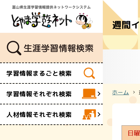
週間
学習講座
講師・指導
イベント
ボランティ
ビデオ・映
学習情報まるごと検索
施設
文化財
ホーム
学習情報それぞれ検索
団体・サー
人材情報それぞれ検索
日曜