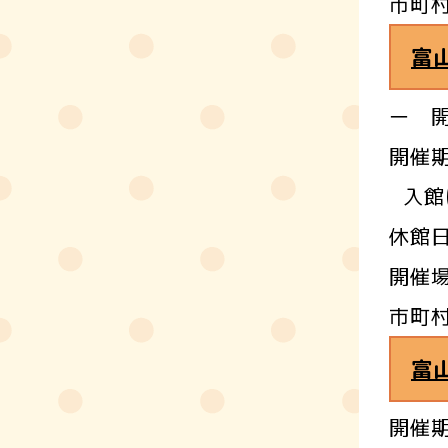
市町
富
ー 
開催期
入館
休館日
開催
市町
富
開催期