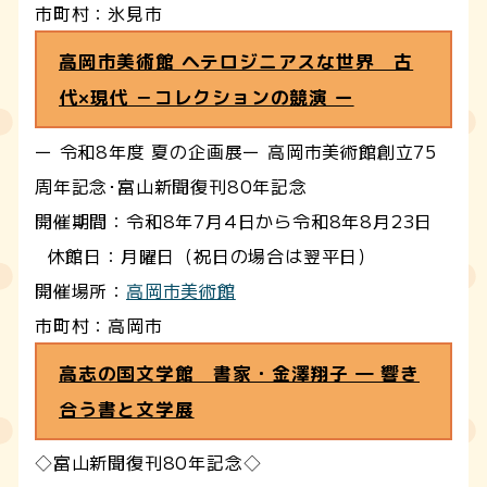
市町村：氷見市
高岡市美術館 ヘテロジニアスな世界 古
代×現代 －コレクションの競演 ー
ー 令和8年度 夏の企画展ー 高岡市美術館創立75
周年記念･富山新聞復刊80年記念
開催期間：令和8年7月4日から令和8年8月23日
休館日：月曜日（祝日の場合は翌平日）
開催場所：
高岡市美術館
市町村：高岡市
高志の国文学館 書家・金澤翔子 ― 響き
合う書と文学展
◇富山新聞復刊80年記念◇