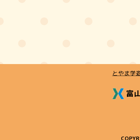
とやま学
富
COPYR