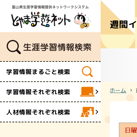
週間
学習講座
講師・指導
イベント
ボランティ
ビデオ・映
学習情報まるごと検索
施設
文化財
ホーム
学習情報それぞれ検索
団体・サー
人材情報それぞれ検索
日曜