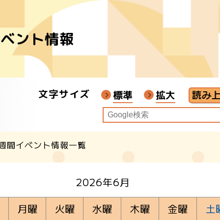
イベント情報
者
ア
文字サイズ
画教材
標準
拡大
週間イベント情報一覧
クル
2026年6月
月曜
火曜
水曜
木曜
金曜
土