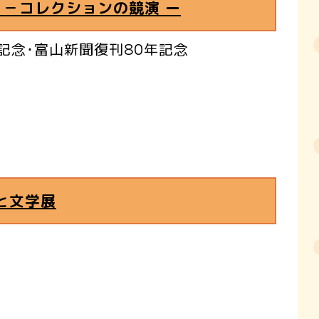
 －コレクションの競演 ー
年記念･富山新聞復刊80年記念
と文学展