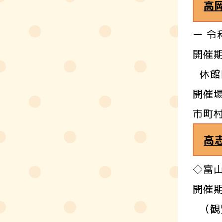
高
ー 令
開催期
休館
開催
市町
高
◇富
開催期
（観覧