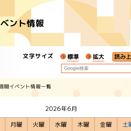
イベント情報
者
ア
文字サイズ
画教材
標準
拡大
週間イベント情報一覧
クル
2026年6月
月曜
火曜
水曜
木曜
金曜
土