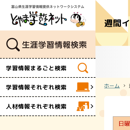
週間
学習講座
講師・指導
イベント
ボランティ
ビデオ・映
学習情報まるごと検索
施設
文化財
ホーム
学習情報それぞれ検索
団体・サー
人材情報それぞれ検索
日曜