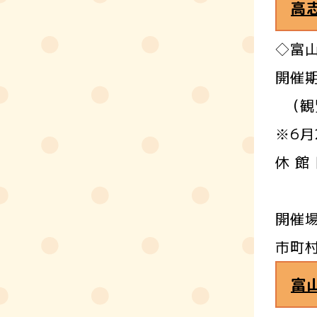
高
◇富
開催期
（観覧
※6月
休 館
8月
開催
市町
富