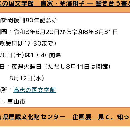
志の国文学館 書家・金澤翔子 ― 響き合う書
山新聞復刊80年記念◇
間：令和8年6月20日から令和8年8月31日
受付は17:30まで）
20日(土)は10:40開場
 日：毎週火曜日（ただし8月11日は開館)
12日(水)
場所：
高志の国文学館
村：富山市
山県埋蔵文化財センター 企画展 見て、知っ