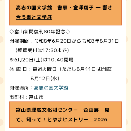
高志の国文学館 書家・金澤翔子 ― 響き
合う書と文学展
◇富山新聞復刊80年記念◇
開催期間：令和8年6月20日から令和8年8月31日
（観覧受付は17:30まで）
※6月20日(土)は10:40開場
休 館 日：毎週火曜日（ただし8月11日は開館)
8月12日(水)
開催場所：
高志の国文学館
市町村：富山市
富山県埋蔵文化財センター 企画展 見
て、知って！とやまヒストリー 2026