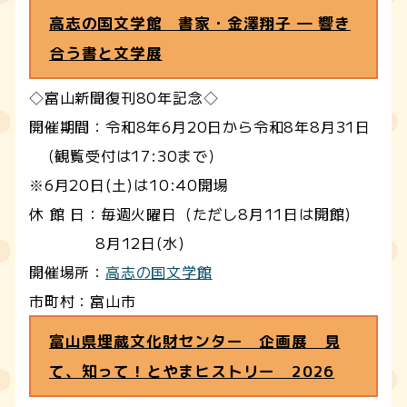
高志の国文学館 書家・金澤翔子 ― 響き
合う書と文学展
◇富山新聞復刊80年記念◇
開催期間：令和8年6月20日から令和8年8月31日
（観覧受付は17:30まで）
※6月20日(土)は10:40開場
休 館 日：毎週火曜日（ただし8月11日は開館)
8月12日(水)
開催場所：
高志の国文学館
市町村：富山市
富山県埋蔵文化財センター 企画展 見
て、知って！とやまヒストリー 2026