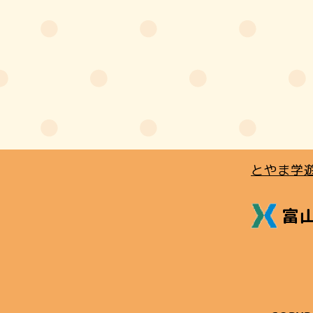
とやま学
富