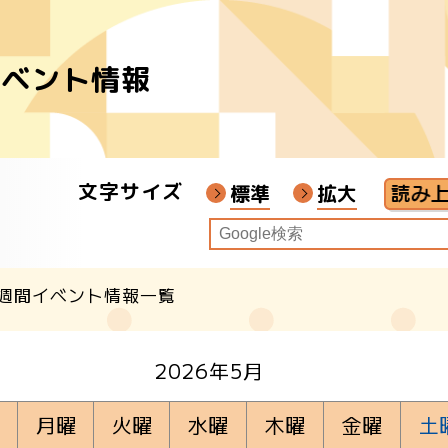
イベント情報
者
ア
文字サイズ
画教材
標準
拡大
週間イベント情報一覧
クル
2026年5月
月曜
火曜
水曜
木曜
金曜
土