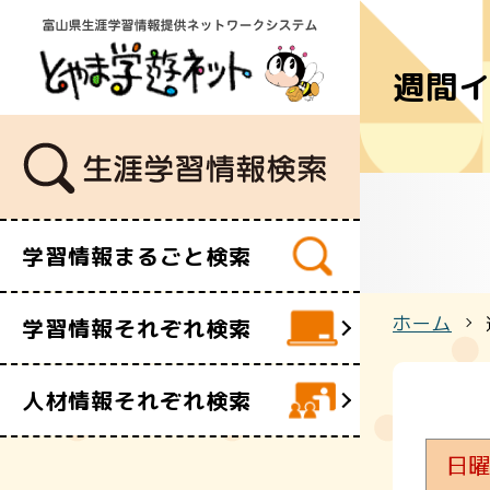
週間
学習講座
講師・指導
イベント
ボランティ
ビデオ・映
学習情報まるごと検索
施設
文化財
ホーム
学習情報それぞれ検索
団体・サー
人材情報それぞれ検索
日曜