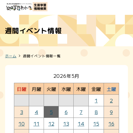
週間イベント情報
ホーム
週間イベント情報一覧
2026年5月
日曜
月曜
火曜
水曜
木曜
金曜
土曜
1
2
3
4
5
6
7
8
9
10
11
12
13
14
15
16