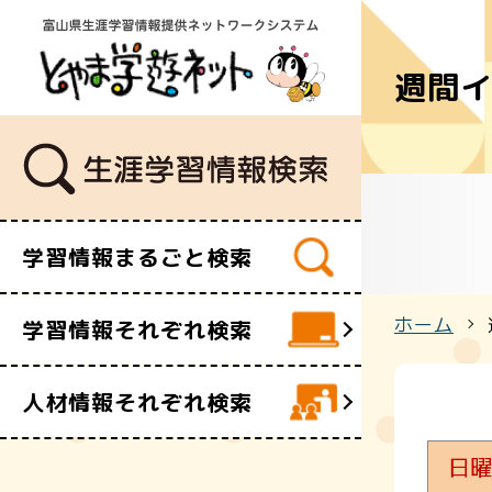
週間
学習講座
講師・指導
イベント
ボランティ
ビデオ・映
学習情報まるごと検索
施設
文化財
ホーム
学習情報それぞれ検索
団体・サー
人材情報それぞれ検索
日曜