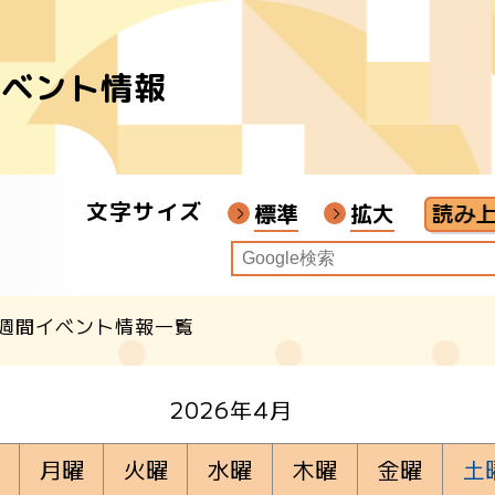
イベント情報
者
ア
文字サイズ
画教材
標準
拡大
週間イベント情報一覧
クル
2026年4月
月曜
火曜
水曜
木曜
金曜
土