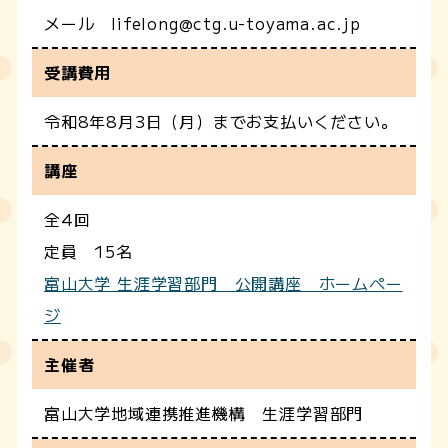
メール lifelong@ctg.u-toyama.ac.jp
受講費用
令和8年8月3日（月）までお支払いください。
講座
全4回
定員 15名
富山大学 生涯学習部門 公開講座 ホームペー
ジ
主催者
富山大学地域連携推進機構 生涯学習部門