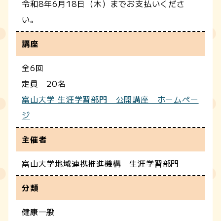
令和8年6月18日（木）までお支払いくださ
い。
講座
全6回
定員 20名
富山大学 生涯学習部門 公開講座 ホームペー
ジ
主催者
富山大学地域連携推進機構 生涯学習部門
分類
健康一般