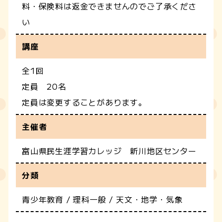
料・保険料は返金できませんのでご了承くださ
い
講座
全1回
定員 20名
定員は変更することがあります。
主催者
富山県民生涯学習カレッジ 新川地区センター
分類
青少年教育 / 理科一般 / 天文・地学・気象