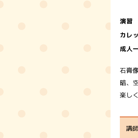
演習
カレ
成人
石膏
暗、
楽し
講