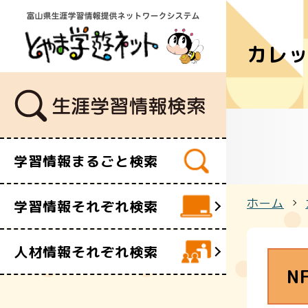
カレ
学習講座
講師・指導
イベント
ボランティ
ビデオ・映
学習情報まるごと検索
施設
文化財
ホーム
学習情報それぞれ検索
団体・サー
人材情報それぞれ検索
N