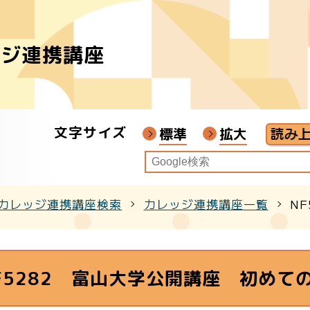
ッジ連携講座
者
ア
文字サイズ
画教材
標準
拡大
カレッジ連携講座検索
カレッジ連携講座一覧
N
クル
F5282 富山大学公開講座 初めて