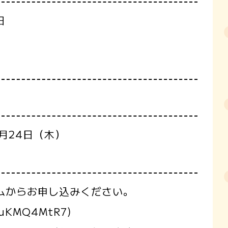
日
月24日（木）
ムからお申し込みください。
suKMQ4MtR7)