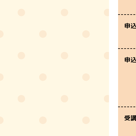
申
申
受