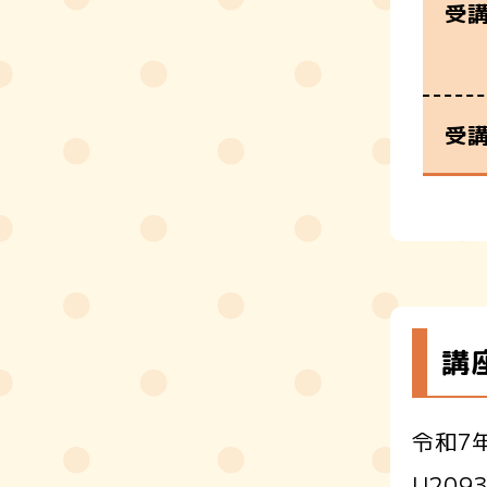
受
受
講
令和7年
U20