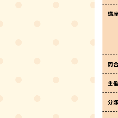
講
問
主
分