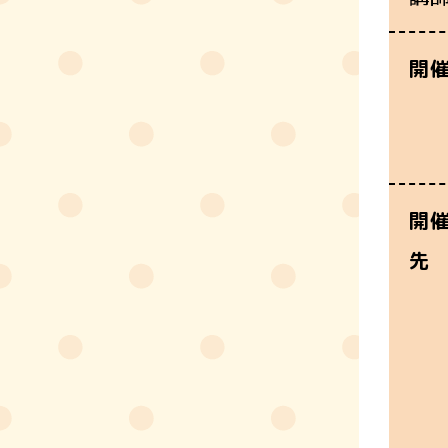
開
開
先