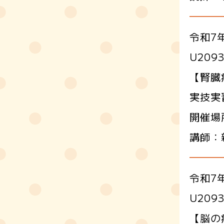
令和7年
U20
【腎臓
実技実
開催場
講師：
令和7年
U20
【脳の