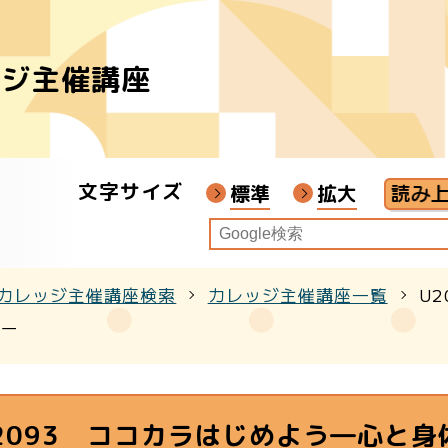
ッジ主催講座
者
ア
文字サイズ
画教材
標準
拡大
カレッジ主催講座検索
カレッジ主催講座一覧
U
クル
編ー
2093 ココカラはじめよう―心と