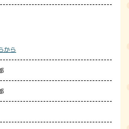
らから
部
部