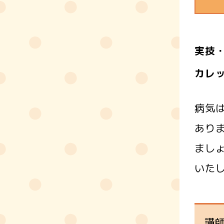
実技
カレ
病気
あり
まし
いた
講