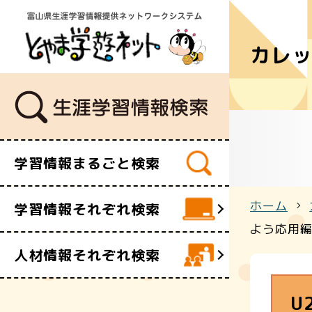
カレ
学習講座
講師・指導
イベント
ボランティ
ビデオ・映
学習情報まるごと検索
施設
文化財
ホーム
学習情報それぞれ検索
団体・サー
よう応用
人材情報それぞれ検索
U