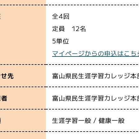
全4回
座
定員 12名
5単位
マイページからの申込はこち
富山県民生涯学習カレッジ本
合せ先
富山県民生涯学習カレッジ本
催者
生涯学習一般 / 健康一般
類