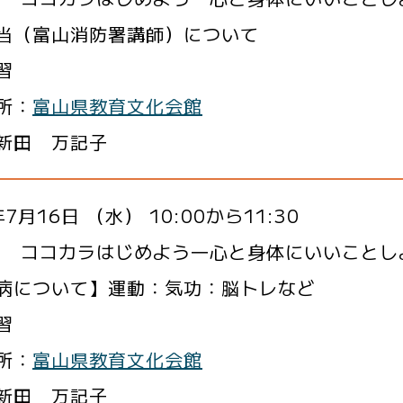
当（富山消防署講師）について
習
所：
富山県教育文化会館
新田 万記子
7月16日 （水） 10:00から11:30
93 ココカラはじめよう―心と身体にいいこと
病について】運動：気功：脳トレなど
習
所：
富山県教育文化会館
新田 万記子