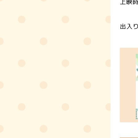
上映時
出入