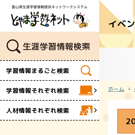
イベ
学習講座
講師・指導
イベント
ボランティ
ビデオ・映
学習情報まるごと検索
施設
文化財
ホーム
学習情報それぞれ検索
団体・サー
人材情報それぞれ検索
2