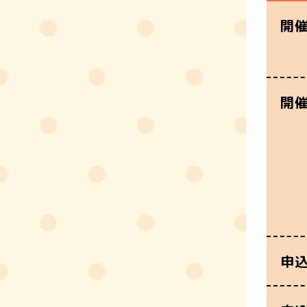
開
開
申