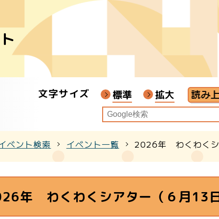
ント
者
ア
文字サイズ
画教材
標準
拡大
イベント検索
イベント一覧
2026年 わくわく
クル
026年 わくわくシアター（６月13