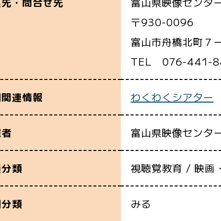
富山県映像センタ
込先・問合せ先
〒930-0096
富山市舟橋北町７
TEL 076-441-8
わくわくシアター
細関連情報
富山県映像センタ
催者
視聴覚教育 / 映画
通分類
みる
別分類