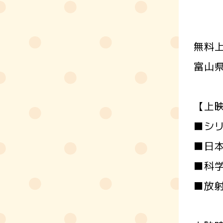
無料
富山
【上
■シ
■日
■科
■放