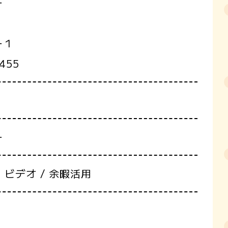
ー
ー１
455
ー
・ビデオ / 余暇活用