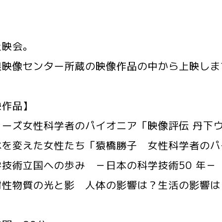
上映会。
県映像センター所蔵の映像作品の中から上映しま
映作品】
リーズ女性科学者のパイオニア「映像評伝 丹下
本を変えた女性たち「猿橋勝子 女性科学者のパ
学技術立国への歩み －日本の科学技術50 年－
射性物質の光と影 人体の影響は？生活の影響は