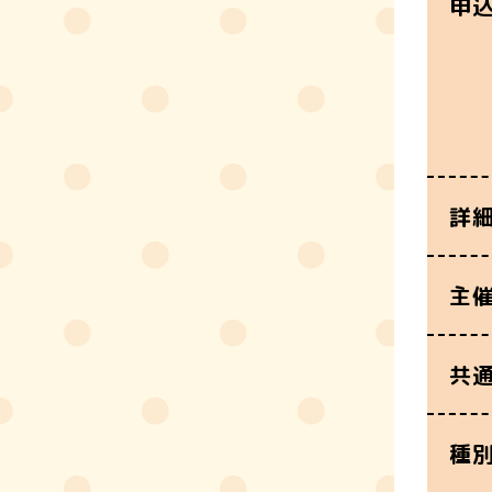
申
詳
主
共
種