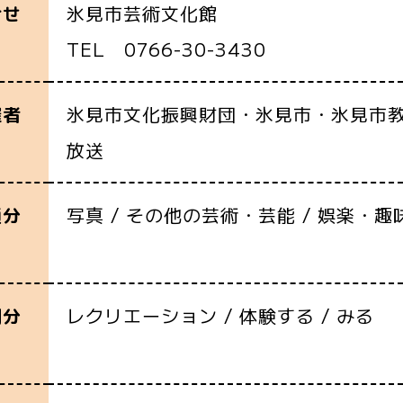
氷見市芸術文化館
合せ
TEL 0766-30-3430
氷見市文化振興財団・氷見市・氷見市
催者
放送
写真 / その他の芸術・芸能 / 娯楽・趣
通分
レクリエーション / 体験する / みる
別分