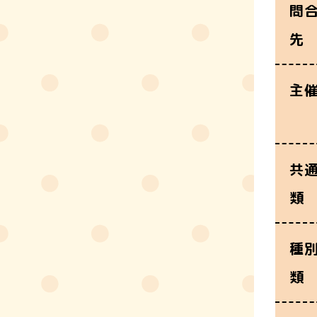
問
先
主
共
類
種
類