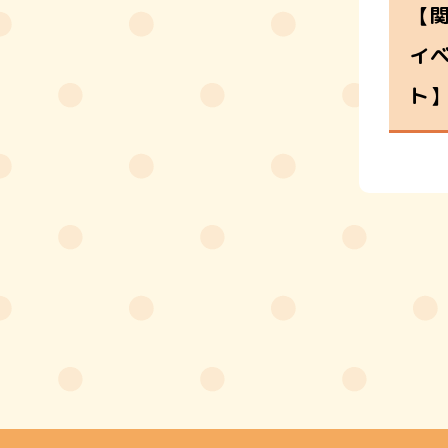
【
イ
ト