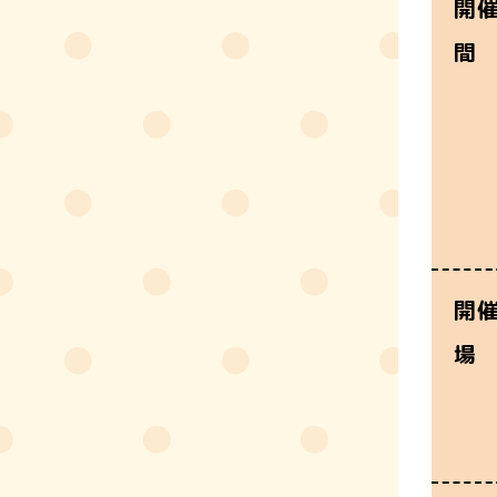
開
間
開
場