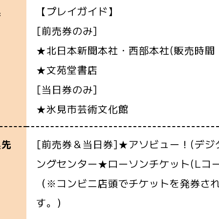
【プレイガイド】
込
[前売券のみ]
★北日本新聞本社・西部本社(販売時間：平
★文苑堂書店
[当日券のみ]
★氷見市芸術文化館
[前売券＆当日券]★アソビュー！(デ
込先
ングセンター★ローソンチケット(Lコー
（※コンビニ店頭でチケットを発券さ
す。）