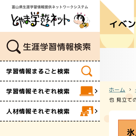
イベ
学習講座
講師・指導
イベント
ボランティ
ビデオ・映
学習情報まるごと検索
施設
文化財
ホーム
学習情報それぞれ検索
団体・サー
也 見立て
人材情報それぞれ検索
氷