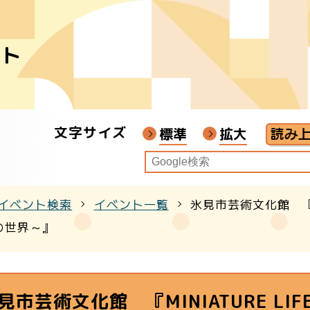
ント
者
ア
文字サイズ
画教材
標準
拡大
イベント検索
イベント一覧
氷見市芸術文化館 『M
クル
の世界～』
見市芸術文化館 『MINIATURE L