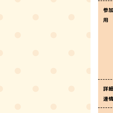
参
用
詳
連