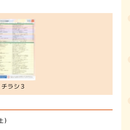
チラシ３
土）