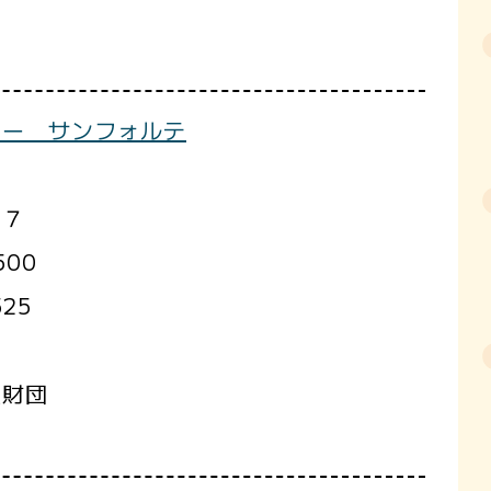
ター サンフォルテ
－７
500
525
性財団