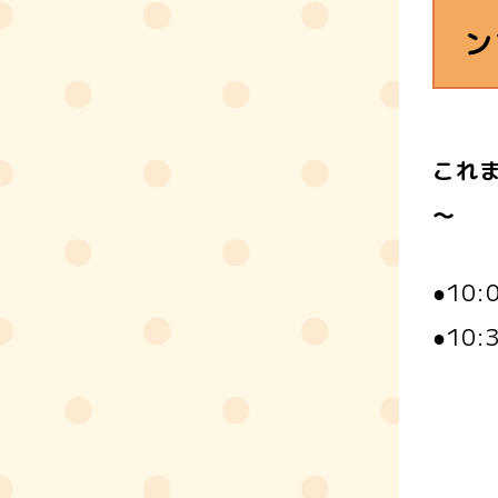
ン
これ
～
●10
●10
講
◎
※一