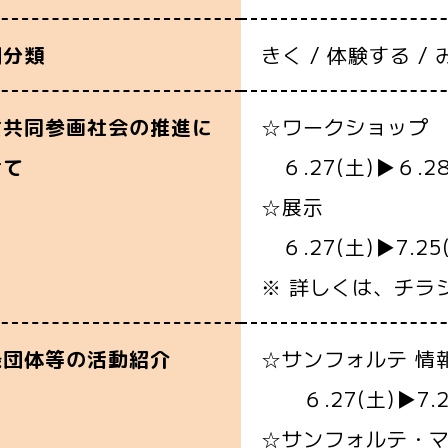
きく / 体験する / 
別分類
☆ワークショップ
女共同参画社会の推進に
６.27(土)▶６.28
けて
☆展示
６.27(土)▶7.2
※ 詳しくは、チラ
☆サンフォルテ 情
録団体等の活動紹介
６.27(土)▶7.2
☆サンフォルテ・