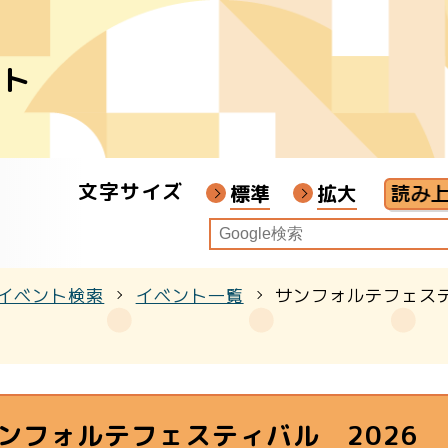
ント
者
ア
文字サイズ
画教材
標準
拡大
イベント検索
イベント一覧
サンフォルテフェステ
クル
ンフォルテフェスティバル 2026 