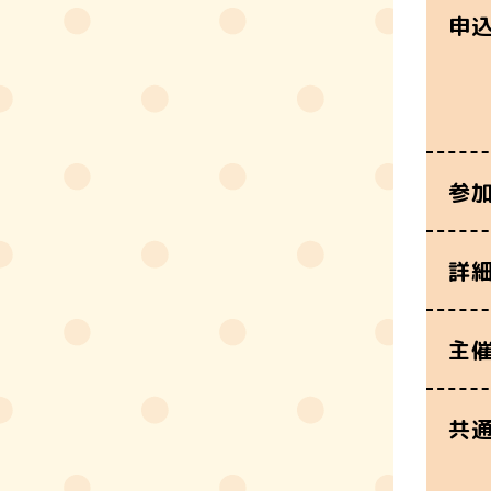
申
参
詳
主
共