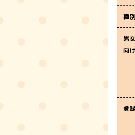
種
男
向
登