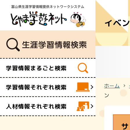
イベ
学習講座
講師・指導
イベント
ボランティ
ビデオ・映
学習情報まるごと検索
施設
文化財
ホーム
学習情報それぞれ検索
団体・サー
ン
人材情報それぞれ検索
サ