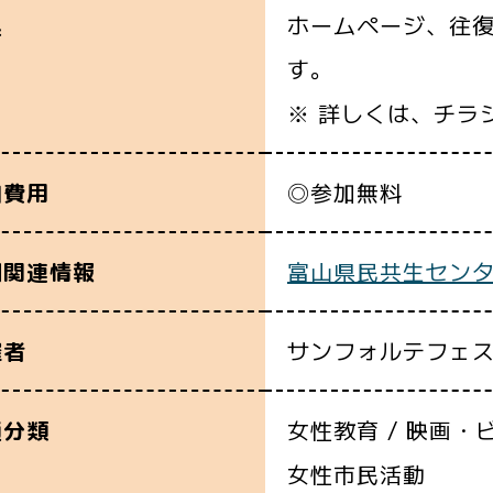
ホームページ、往復
込
す。
※ 詳しくは、チラ
◎参加無料
加費用
富山県民共生センタ
細関連情報
サンフォルテフェ
催者
女性教育 / 映画・ビ
通分類
女性市民活動