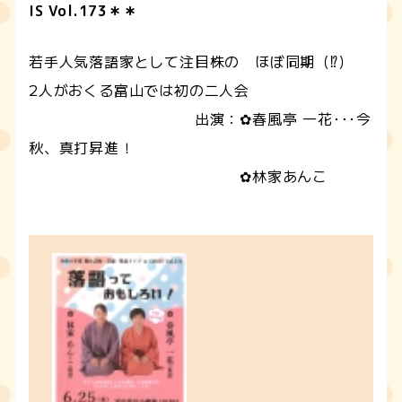
IS Vol.173＊＊
若手人気落語家として注目株の ほぼ同期（⁉）
2人がおくる富山では初の二人会
出演：✿春風亭 一花･･･今
秋、真打昇進！
✿林家あんこ