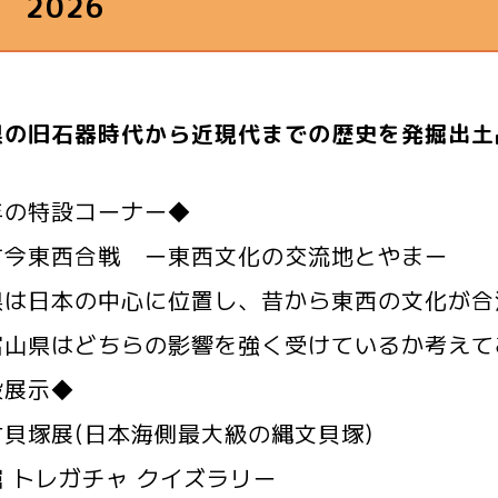
 2026
県の旧石器時代から近現代までの歴史を発掘出土
年の特設コーナー◆
東西合戦 ー東西文化の交流地とやまー
県は日本の中心に位置し、昔から東西の文化が合
富山県はどちらの影響を強く受けているか考えて
設展示◆
竹貝塚展(日本海側最大級の縄文貝塚)
 トレガチャ クイズラリー