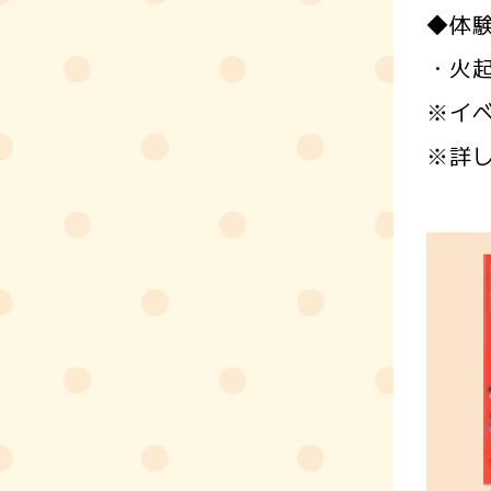
◆体
・火
※イ
※詳