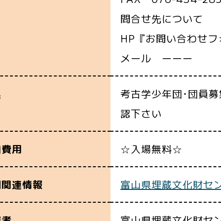
問合せ先について
HP『お問い合わせ
メール ーーー
考古学少年団･団員募
込
認下さい
☆入場無料☆
加費用
富山県埋蔵文化財セン
細関連情報
富山県埋蔵文化財セ
催者