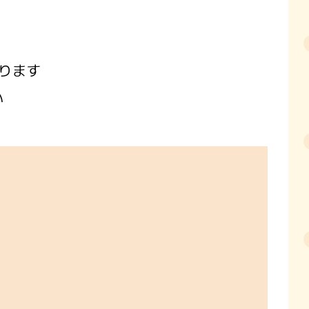
ります
い