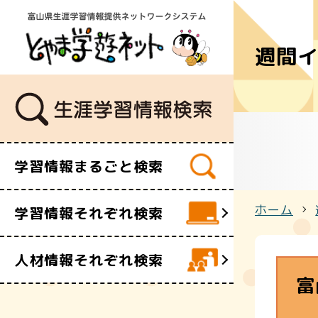
週間
学習講座
講師・指導
イベント
ボランティ
ビデオ・映
学習情報まるごと検索
施設
文化財
ホーム
学習情報それぞれ検索
団体・サー
人材情報それぞれ検索
富