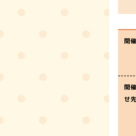
開
開
せ