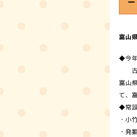
ー
富山
◆今
古今
富山
て、
◆常
・小
・発掘