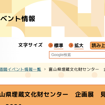
イベント情報
者
ア
文字サイズ
画教材
標準
拡大
週間イベント情報一覧
富山県埋蔵文化財センター 
クル
山県埋蔵文化財センター 企画展 