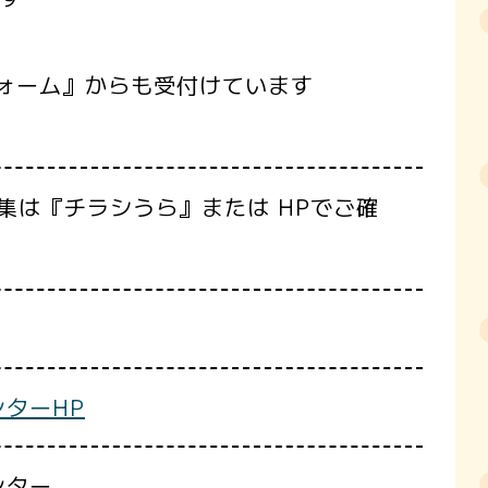
フォーム』からも受付けています
集は『チラシうら』または HPでご確
ターHP
ンター