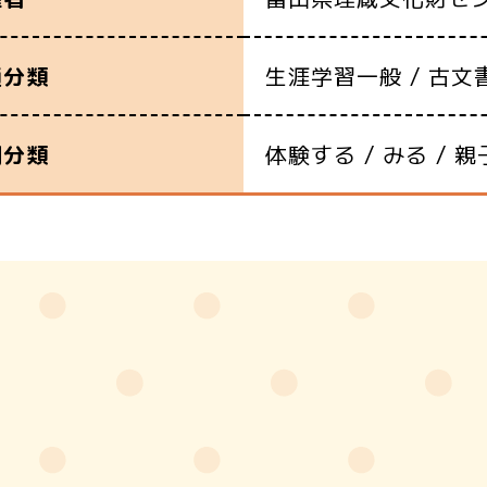
生涯学習一般 / 古文
通分類
体験する / みる / 
別分類