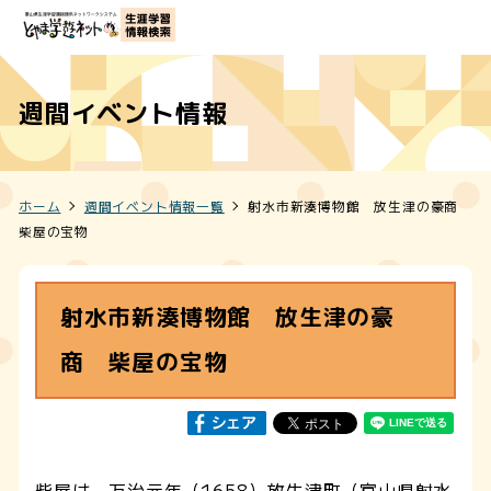
週間イベント情報
ホーム
週間イベント情報一覧
射水市新湊博物館 放生津の豪商
柴屋の宝物
射水市新湊博物館 放生津の豪
商 柴屋の宝物
柴屋は、万治元年（1658）放生津町（富山県射水