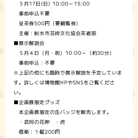
５月17日(日) 10:00～15:00
事前申込不要
呈茶券500円（要観覧券）
主催：射水市芸術文化協会茶道部
■展示解説会
５月４日（月・祝）10:00～（約30分）
事前申込：不要
※上記の他にも臨時で展示解説を予定していま
す。詳しくは博物館HPやSNSをご覧くださ
い。
■企画展限定グッズ
本企画展限定の缶バッジを販売します。
・武将の花押 ・虎
価格：１個200円