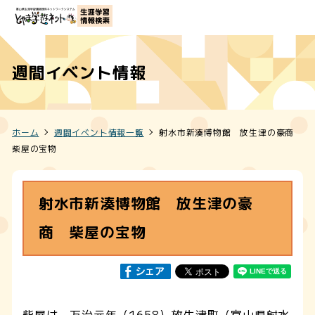
週間イベント情報
ホーム
週間イベント情報一覧
射水市新湊博物館 放生津の豪商
柴屋の宝物
射水市新湊博物館 放生津の豪
商 柴屋の宝物
柴屋は、万治元年（1658）放生津町（富山県射水