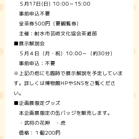
５月17日(日) 10:00～15:00
事前申込不要
呈茶券500円（要観覧券）
主催：射水市芸術文化協会茶道部
■展示解説会
５月４日（月・祝）10:00～（約30分）
事前申込：不要
※上記の他にも臨時で展示解説を予定していま
す。詳しくは博物館HPやSNSをご覧くださ
い。
■企画展限定グッズ
本企画展限定の缶バッジを販売します。
・武将の花押 ・虎
価格：１個200円