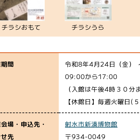
チラシおもて
チラシうら
令和8年4月24日（金） 
催期間
09:00から17:00
（入館は午後4時３０分
【休館日】毎週火曜日(５
射水市新湊博物館
催会場・申込先・
〒934-0049
合せ先