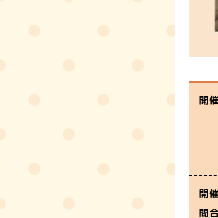
開
開
問