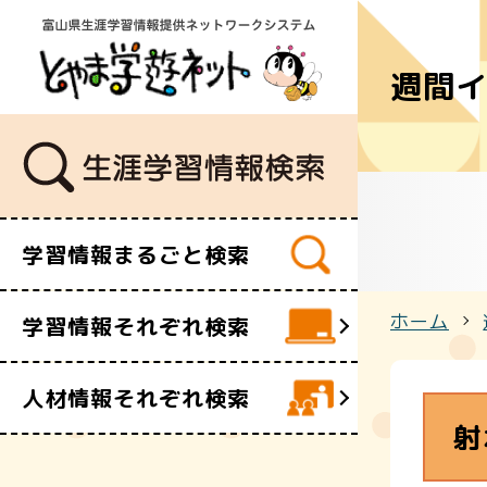
週間
学習講座
講師・指導
イベント
ボランティ
ビデオ・映
学習情報まるごと検索
施設
文化財
ホーム
学習情報それぞれ検索
団体・サー
人材情報それぞれ検索
射