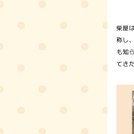
柴屋
称し
も知
てき