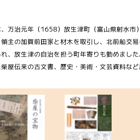
は、万治元年（1658）放生津町（富山県射水
、領主の加賀前田家と材木を取引し、北前船交易
られ、放生津の自治を担う町年寄りも勤めました
た柴屋伝来の古文書、歴史・美術・文芸資料など