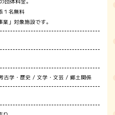
の団体料金。
添１名無料
事業」対象施設です。
考古学・歴史 / 文学・文芸 / 郷土関係
作り