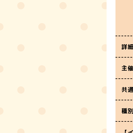
詳
主
共
種
【