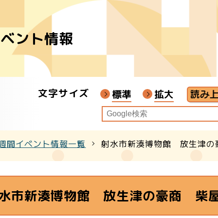
イベント情報
者
ア
文字サイズ
画教材
標準
拡大
週間イベント情報一覧
射水市新湊博物館 放生津の
クル
水市新湊博物館 放生津の豪商 柴