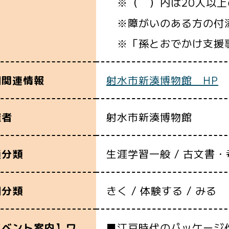
※（ ）内は20人以上
※障がいのある方の付
※「孫とおでかけ支援
射水市新湊博物館 HP
細関連情報
射水市新湊博物館
催者
生涯学習一般 / 古文書・
通分類
きく / 体験する / みる
別分類
■江戸時代のパッケージ
イベント案内】ワ