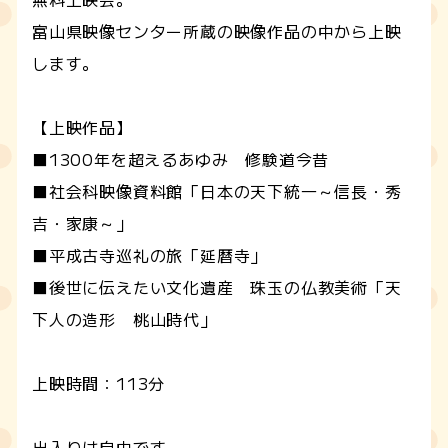
富山県映像センター所蔵の映像作品の中から上映
します。
【上映作品】
■1300年を超えるあゆみ 修験道今昔
■社会科映像資料館「日本の天下統一～信長・秀
吉・家康～」
■平成古寺巡礼の旅「延暦寺」
■後世に伝えたい文化遺産 珠玉の仏教美術「天
下人の造形 桃山時代」
上映時間：113分
出入りは自由です。