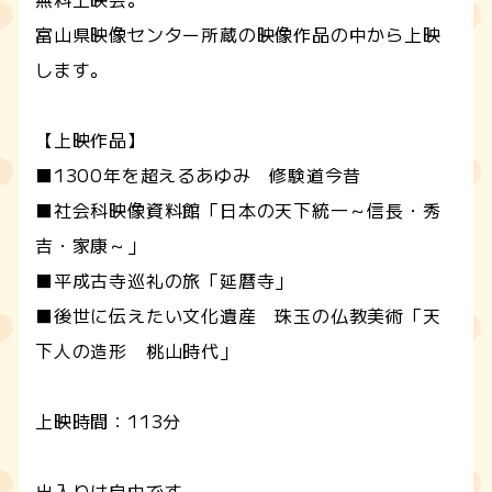
富山県映像センター所蔵の映像作品の中から上映
します。
【上映作品】
■1300年を超えるあゆみ 修験道今昔
■社会科映像資料館「日本の天下統一～信長・秀
吉・家康～」
■平成古寺巡礼の旅「延暦寺」
■後世に伝えたい文化遺産 珠玉の仏教美術「天
下人の造形 桃山時代」
上映時間：113分
出入りは自由です。