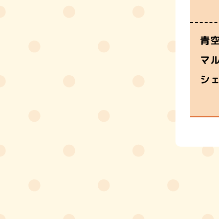
青
マ
シ