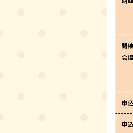
期
開
会
申
申