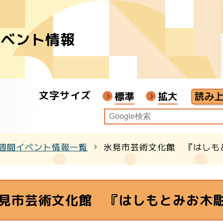
イベント情報
者
ア
文字サイズ
画教材
標準
拡大
週間イベント情報一覧
氷見市芸術文化館 『はしも
クル
見市芸術文化館 『はしもとみお木彫