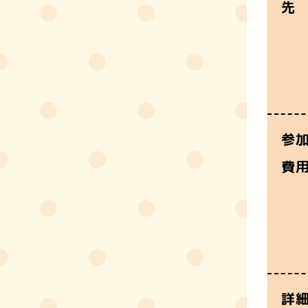
先
参
費
詳