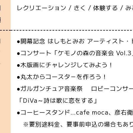
レクリエーション / きく / 体験する / み
別
類
●開幕記念 はしもとみお アーティスト・
関
●コンサート「ケモノの森の音楽会 Vol.3
イ
●木版画にチャレンジしてみよう！
ン
●丸太からコースタ－を作ろう！
】
●ガルガンチュア音楽祭 ロビーコンサ
「DiVa～詩は歌に恋をする」
●コーヒースタンド…cafe moca、彦右衛門珈
※要別途料金、要事前申込の場合もあり