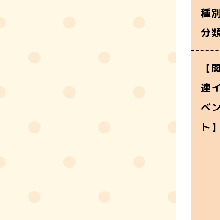
種
分
【
連
ベ
ト