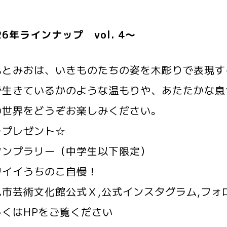
26年ラインナップ vol. 4～
もとみおは、いきものたちの姿を木彫りで表現す
で生きているかのような温もりや、あたたかな息
の世界をどうぞお楽しみください。
チプレゼント☆
タンプラリー（中学生以下限定）
ワイイうちのこ自慢！
見市芸術文化館公式Ｘ,公式インスタグラム,フォ
しくはHPをご覧ください