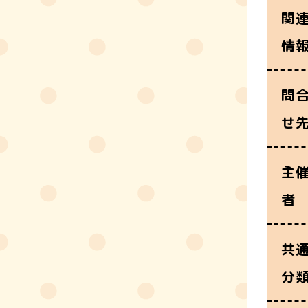
関
情
問
せ
主
者
共
分