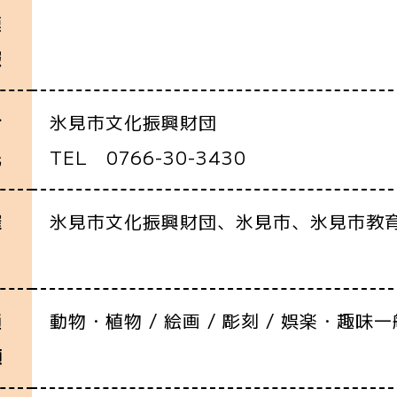
連
報
氷見市文化振興財団
合
TEL 0766-30-3430
先
氷見市文化振興財団、氷見市、氷見市教
催
動物・植物 / 絵画 / 彫刻 / 娯楽・趣味一
通
類