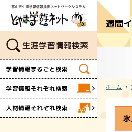
週間
学習講座
講師・指導
イベント
ボランティ
ビデオ・映
学習情報まるごと検索
施設
文化財
ホーム
学習情報それぞれ検索
団体・サー
人材情報それぞれ検索
氷