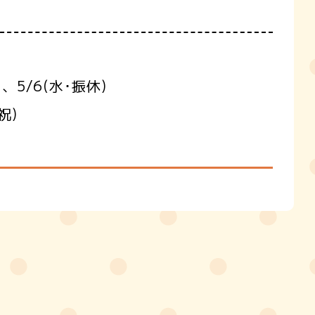
、5/6(水･振休)
祝)