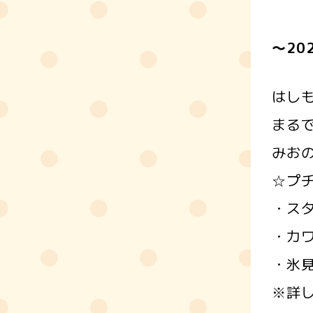
～20
はし
まる
みお
☆プ
・ス
・カ
・氷
※詳