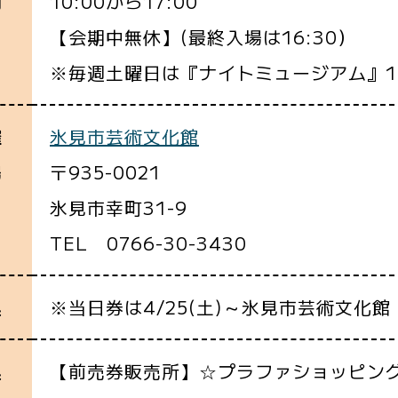
10:00から17:00
間
【会期中無休】(最終入場は16:30）
※毎週土曜日は『ナイトミュージアム』19
氷見市芸術文化館
催
〒935-0021
場
氷見市幸町31-9
TEL 0766-30-3430
※当日券は4/25(土)～氷見市芸術文化
込
【前売券販売所】☆プラファショッピン
込