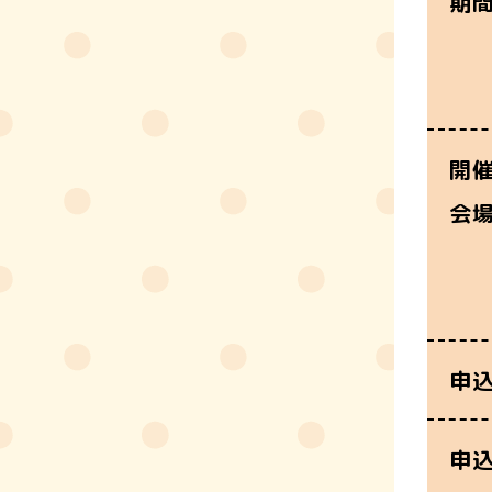
期
開
会
申
申