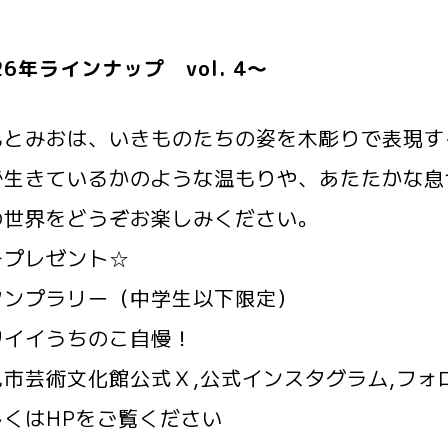
26年ラインナップ vol. 4～
もとみおは、いきものたちの姿を木彫りで表現す
で生きているかのような温もりや、あたたかな息
の世界をどうぞお楽しみください。
チプレゼント☆
タンプラリー（中学生以下限定）
ワイイうちのこ自慢！
見市芸術文化館公式Ｘ,公式インスタグラム,フォ
しくはHPをご覧ください