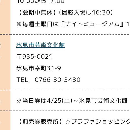
10:00から17:00
間
【会期中無休】(最終入場は16:30）
※毎週土曜日は『ナイトミュージアム』19
氷見市芸術文化館
催
〒935-0021
場
氷見市幸町31-9
TEL 0766-30-3430
※当日券は4/25(土)～氷見市芸術文化
込
【前売券販売所】☆プラファショッピン
込