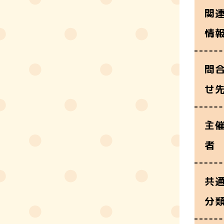
関
情
問
せ
主
者
共
分