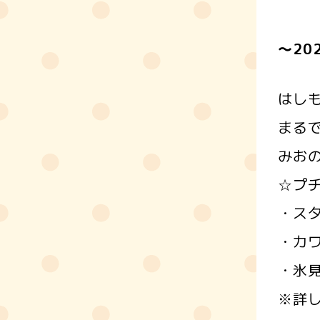
～20
はし
まる
みお
☆プ
・ス
・カ
・氷
※詳