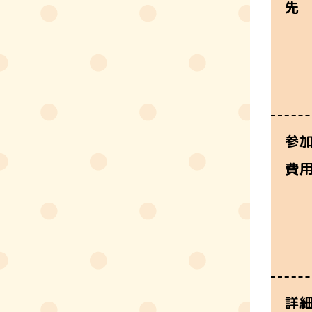
先
参
費
詳