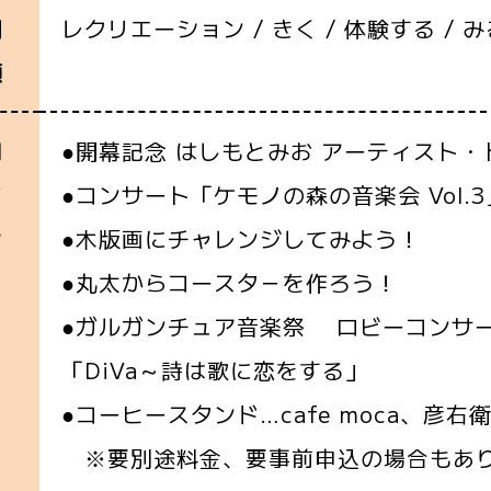
レクリエーション / きく / 体験する / み
別
類
●開幕記念 はしもとみお アーティスト・
関
●コンサート「ケモノの森の音楽会 Vol.3
イ
●木版画にチャレンジしてみよう！
ン
●丸太からコースタ－を作ろう！
】
●ガルガンチュア音楽祭 ロビーコンサ
「DiVa～詩は歌に恋をする」
●コーヒースタンド…cafe moca、彦右衛門珈
※要別途料金、要事前申込の場合もあり