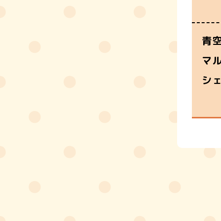
青
マ
シ