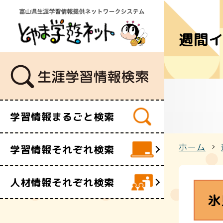
週間
学習講座
講師・指導
イベント
ボランティ
ビデオ・映
学習情報まるごと検索
施設
文化財
ホーム
学習情報それぞれ検索
団体・サー
人材情報それぞれ検索
氷