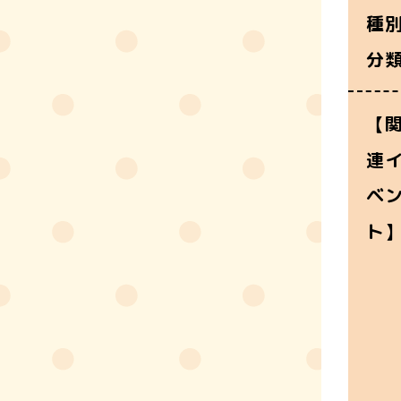
種
分
【
連
ベ
ト