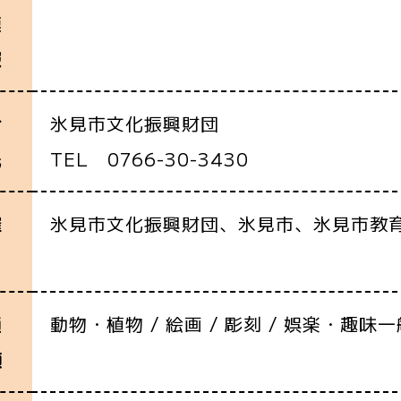
連
報
氷見市文化振興財団
合
TEL 0766-30-3430
先
氷見市文化振興財団、氷見市、氷見市教
催
動物・植物 / 絵画 / 彫刻 / 娯楽・趣味一
通
類