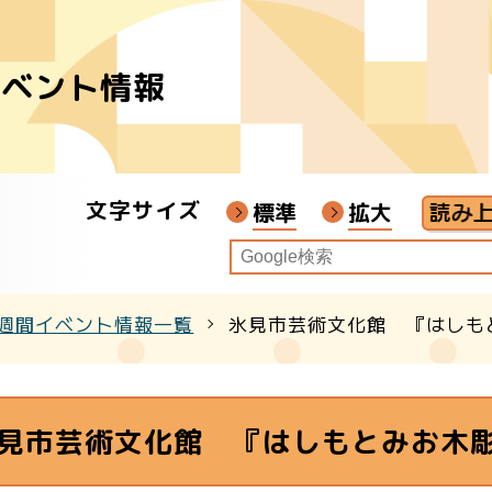
イベント情報
者
ア
文字サイズ
画教材
標準
拡大
週間イベント情報一覧
氷見市芸術文化館 『はしも
クル
見市芸術文化館 『はしもとみお木彫