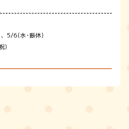
、5/6(水･振休)
祝)