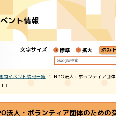
イベント情報
者
ア
文字サイズ
画教材
標準
拡大
週間イベント情報一覧
NPO法人・ボランティア団体の
クル
う！」
PO法人・ボランティア団体のための交流会