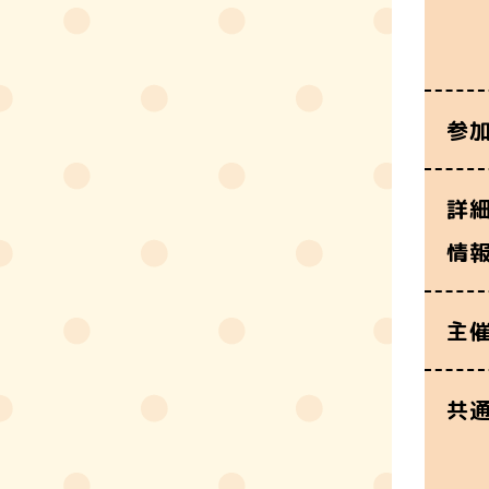
参
詳
情
主
共