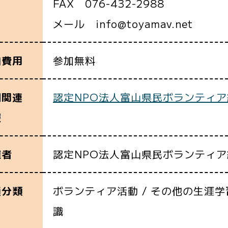
FAX 076-432-2988
メール info@toyamav.net
参加無料
加費用
認定NPO法人富山県民ボランティア
細関連
報
認定NPO法人富山県民ボランティ
催者
ボランティア活動 / その他の生涯学習
通分類
識