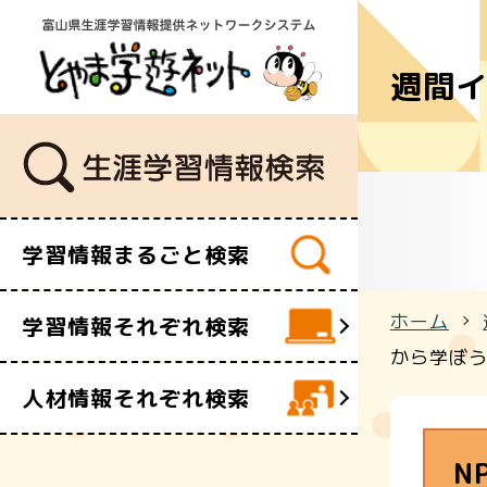
週間
学習講座
講師・指導
イベント
ボランティ
ビデオ・映
学習情報まるごと検索
施設
文化財
ホーム
学習情報それぞれ検索
団体・サー
から学ぼ
人材情報それぞれ検索
N