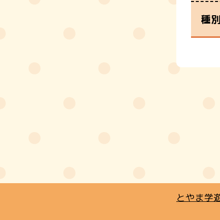
種
とやま学