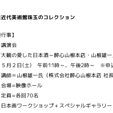
県近代美術館珠玉のコレクション
連行事】
講演会
観の愛した日本酒～醉心山根本店・山根雄一
２日(土) 午前11時～、午後2時～ ※申
＝山根雄一氏（株式会社醉心山根本店 社
=映像ホール
=各回70名
本画ワークショップ＋スペシャルギャラリー