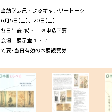
館学芸員によるギャラリートーク
6日(土)、20日(土)
午後2時～ ※申込不要
＝展示室１・２
べて要･当日有効の本展観覧券