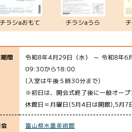
チラシaおもて
チラシaうら
チ
令和8年4月29日（水） ～ 令和8年6
催期間
09:30から18:00
(入室は午後５時30分まで)
※初日は、開会式終了後に一般オープ
休館日＝月曜日(5月4日は開館),5月7日
富山県水墨美術館
催会