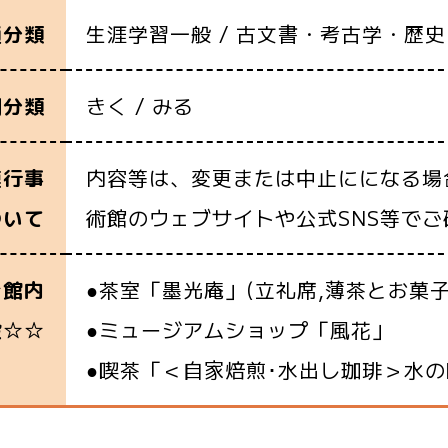
生涯学習一般 / 古文書・考古学・歴史 /
通分類
きく / みる
別分類
内容等は、変更または中止にになる場
連行事
術館のウェブサイトや公式SNS等で
ついて
●茶室「墨光庵」(立礼席,薄茶とお菓子
☆館内
●ミュージアムショップ「風花」
設☆☆
●喫茶「＜自家焙煎･水出し珈琲＞水