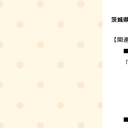
茨城
【関
■
「大
５月
講師
会場
定員
■日