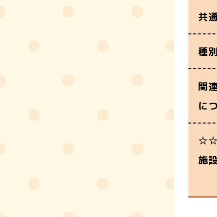
共
種
関
に
☆
施