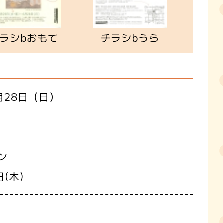
ラシbおもて
チラシbうら
月28日（日）
ン
(木)