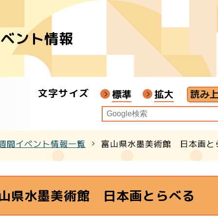
イベント情報
者
ア
文字サイズ
画教材
標準
拡大
週間イベント情報一覧
富山県水墨美術館 日本画と
クル
山県水墨美術館 日本画とらべる