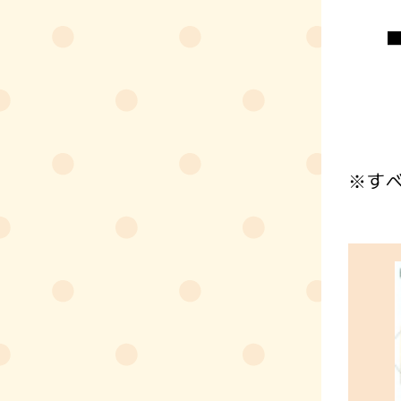
■当
6月
各日
会場
※す