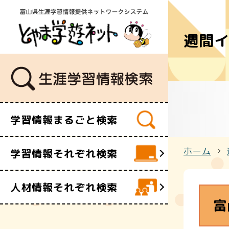
週間
学習講座
講師・指導
イベント
ボランティ
ビデオ・映
学習情報まるごと検索
施設
文化財
ホーム
学習情報それぞれ検索
団体・サー
人材情報それぞれ検索
富