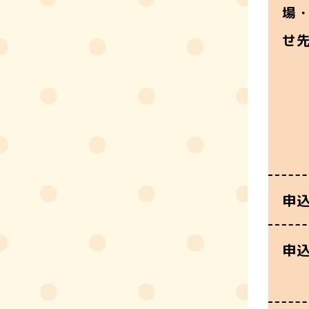
場
せ
申
申