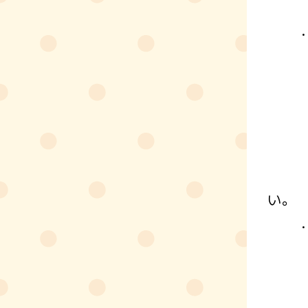
講師
・「
５月
会場
定員
申込
※ワ
い。
・「
５月
会場