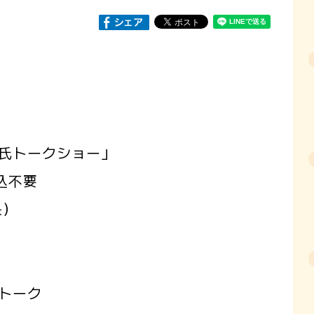
氏トークショー」
込不要
長）
トーク