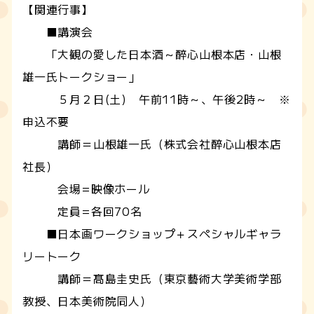
【関連行事】
■講演会
「大観の愛した日本酒～醉心山根本店・山根
雄一氏トークショー」
５月２日(土) 午前11時～、午後2時～ ※
申込不要
講師＝山根雄一氏（株式会社醉心山根本店
社長）
会場=映像ホール
定員=各回70名
■日本画ワークショップ＋スペシャルギャラ
リートーク
講師＝髙島圭史氏（東京藝術大学美術学部
教授、日本美術院同人）