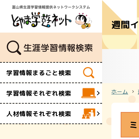
週間
学習講座
講師・指導
イベント
ボランティ
ビデオ・映
学習情報まるごと検索
施設
文化財
ホーム
学習情報それぞれ検索
団体・サー
人材情報それぞれ検索
ミ