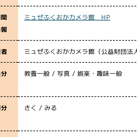
ミュゼふくおかカメラ館 HP
細関
情報
ミュゼふくおかカメラ館（公益財団法
催者
教養一般 / 写真 / 娯楽・趣味一般
通分
きく / みる
別分