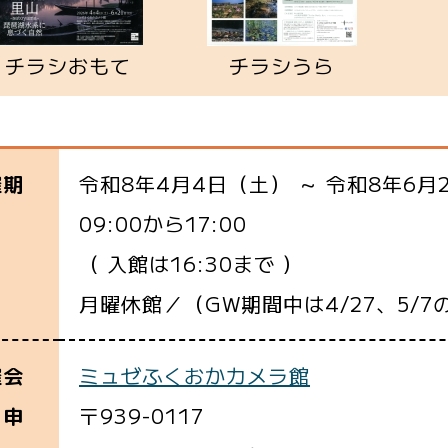
チラシおもて
チラシうら
令和8年4月4日（土） ～ 令和8年6月
催期
09:00から17:00
（ 入館は16:30まで ）
月曜休館／（GW期間中は4/27、5/7
ミュゼふくおかカメラ館
催会
〒939-0117
・申