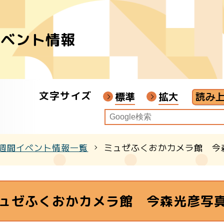
イベント情報
者
ア
文字サイズ
画教材
標準
拡大
週間イベント情報一覧
ミュゼふくおかカメラ館 今
クル
ュゼふくおかカメラ館 今森光彦写