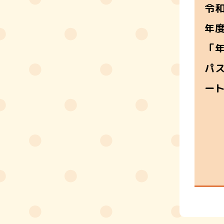
令
年
「
パ
ー