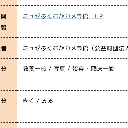
ミュゼふくおかカメラ館 HP
細関
情報
ミュゼふくおかカメラ館（公益財団法
催者
教養一般 / 写真 / 娯楽・趣味一般
通分
きく / みる
別分