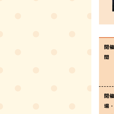
開
間
開
場