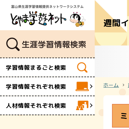
週間
学習講座
講師・指導
イベント
ボランティ
ビデオ・映
学習情報まるごと検索
施設
文化財
ホーム
学習情報それぞれ検索
団体・サー
人材情報それぞれ検索
ミ