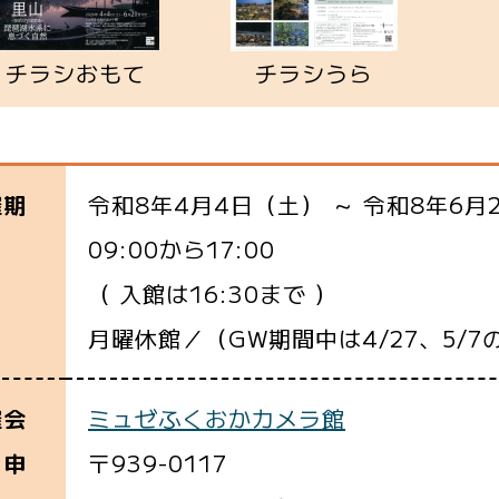
チラシおもて
チラシうら
令和8年4月4日（土） ～ 令和8年6月
催期
09:00から17:00
（ 入館は16:30まで ）
月曜休館／（GW期間中は4/27、5/7
ミュゼふくおかカメラ館
催会
〒939-0117
・申