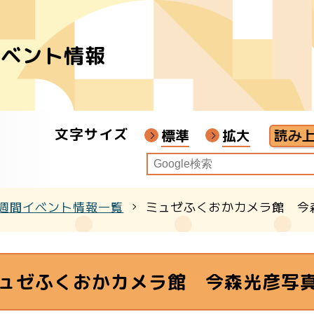
イベント情報
者
ア
文字サイズ
画教材
標準
拡大
週間イベント情報一覧
ミュゼふくおかカメラ館 今
クル
ュゼふくおかカメラ館 今森光彦写