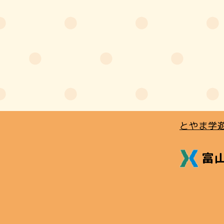
とやま学
富