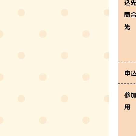
込
問
先
申
参
用