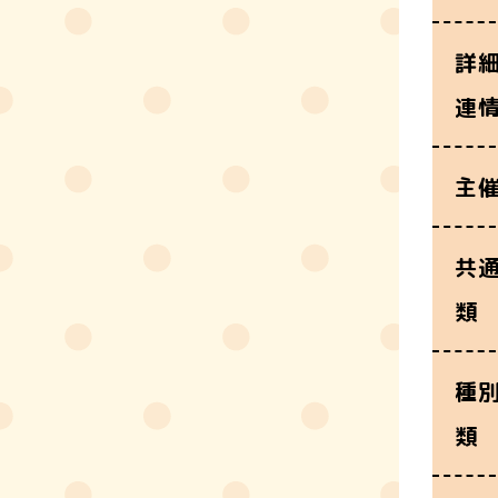
詳
連
主
共
類
種
類