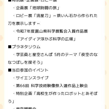
・企画展「地球時間の旅」
・ロビー展「流星刀」～鉄いん石から作られた
刀を展示します～
・令和7年度富山県科学展覧会入賞作品展
「アイディア浮かぶ科学の広場」
■プラネタリウム
・学芸員と星空さんぽ 5月のテーマ「夜空のな
なつぼしを探そう」
■当日参加のイベント
・サイエンスライブ
・第66回 科学技術映像祭入選作品上映会
・特別企画「高校生が作ったロボットとあそぼ
う」
・星空観察会