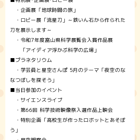
・企画展「地球時間の旅」
・ロビー展「流星刀」～鉄いん石から作られた
刀を展示します～
・令和7年度富山県科学展覧会入賞作品展
「アイディア浮かぶ科学の広場」
■プラネタリウム
・学芸員と星空さんぽ 5月のテーマ「夜空のな
なつぼしを探そう」
■当日参加のイベント
・サイエンスライブ
・第66回 科学技術映像祭入選作品上映会
・特別企画「高校生が作ったロボットとあそぼ
う」
・星空観察会