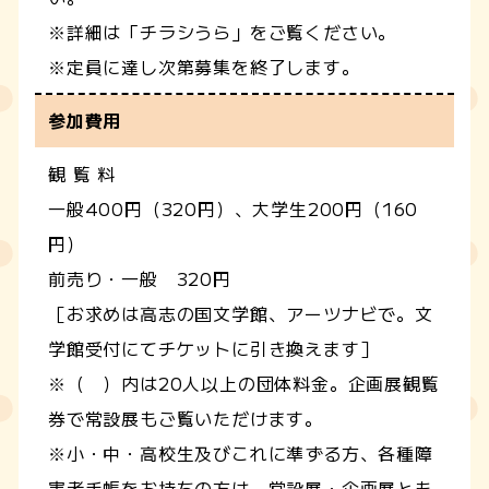
※詳細は「チラシうら」をご覧ください。
※定員に達し次第募集を終了します。
参加費用
観 覧 料
一般400円（320円）、大学生200円（160
円）
前売り・一般 320円
［お求めは高志の国文学館、アーツナビで。文
学館受付にてチケットに引き換えます］
※（ ）内は20人以上の団体料金。企画展観覧
券で常設展もご覧いただけます。
※小・中・高校生及びこれに準ずる方、各種障
害者手帳をお持ちの方は、常設展・企画展とも