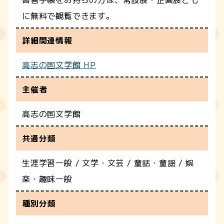
に無料で観覧できます。
詳細関連情報
高志の国文学館 HP
主催者
高志の国文学館
共通分類
生涯学習一般 / 文学・文芸 / 童話・童謡 / 娯
楽・趣味一般
種別分類