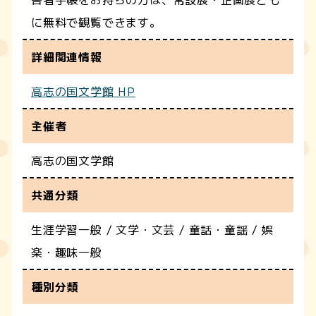
に無料で観覧できます。
詳細関連情報
高志の国文学館 HP
主催者
高志の国文学館
共通分類
生涯学習一般 / 文学・文芸 / 童話・童謡 / 娯
楽・趣味一般
種別分類