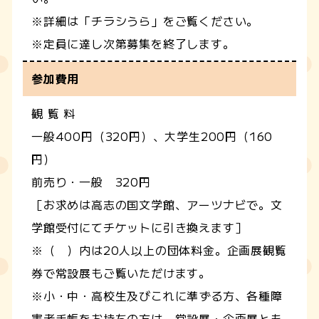
※詳細は「チラシうら」をご覧ください。
※定員に達し次第募集を終了します。
参加費用
観 覧 料
一般400円（320円）、大学生200円（160
円）
前売り・一般 320円
［お求めは高志の国文学館、アーツナビで。文
学館受付にてチケットに引き換えます］
※（ ）内は20人以上の団体料金。企画展観覧
券で常設展もご覧いただけます。
※小・中・高校生及びこれに準ずる方、各種障
害者手帳をお持ちの方は、常設展・企画展とも