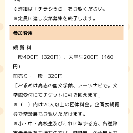
※詳細は「チラシうら」をご覧ください。
※定員に達し次第募集を終了します。
参加費用
観 覧 料
一般400円（320円）、大学生200円（160
円）
前売り・一般 320円
［お求めは高志の国文学館、アーツナビで。文
学館受付にてチケットに引き換えます］
※（ ）内は20人以上の団体料金。企画展観覧
券で常設展もご覧いただけます。
※小・中・高校生及びこれに準ずる方、各種障
害者手帳をお持ちの方は、常設展・企画展とも