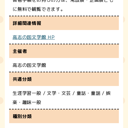
に無料で観覧できます。
詳細関連情報
高志の国文学館 HP
主催者
高志の国文学館
共通分類
生涯学習一般 / 文学・文芸 / 童話・童謡 / 娯
楽・趣味一般
種別分類