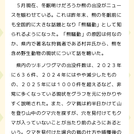
５月現在、冬眠明けだろうか熊の出没がニュー
スを賑わせている。これは昨年末、熊の冬眠前に
も全国的に大きな話題となり「熊騒動」として知
られるようになった。「熊騒動」の原因は何なの
か、県内で著名な狩猟者である村井氏から、熊を
含め野生動物の現状について話を聴いた。
県内のツキノワグマの出没件数は、２０２３年
に６３６件、２０２４年にはやや減少したもの
の、２０２５年には１０００件を超えるなど、非
常に多くなっている現状をグラフを元に分かりや
すく説明された。また、クマ猟は約半日かけて山
を登り山中のクマ穴を探すが、穴を見付けてもク
マが入っていないことが当たり前のようにあると
いう。クマを見付けた場合の猟の仕方や捕獲後の