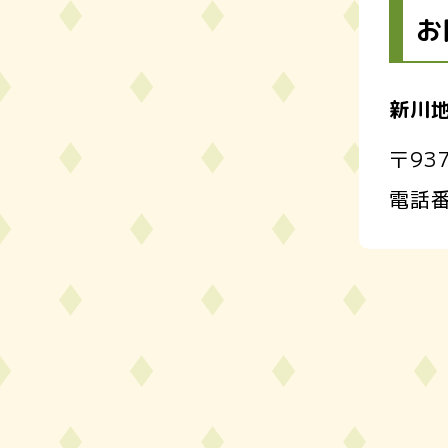
お
新川
〒93
電話