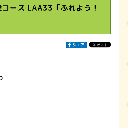
ース LAA33「ふれよう！
00