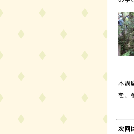
本講
を、
次回