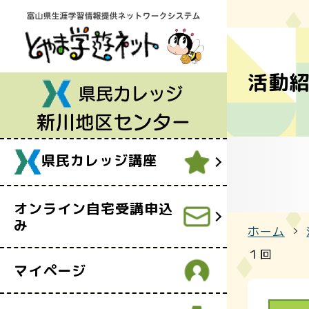
県民カレッ
LSA81
令和8年度
事業案内
開所日 ・ 
活動
県民カレッ
LSA82
令和8年度
講座案内
アクセス
野」
カレッジわ
受講申込
県民カレッジ講座
オンライン自宅受講申込
み
ホーム
１回
マイページ