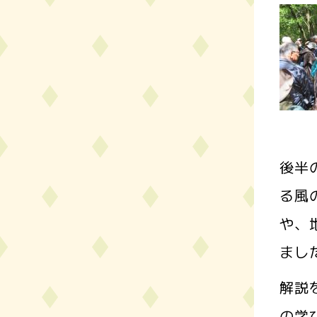
後半
る風
や、
まし
解説
の学