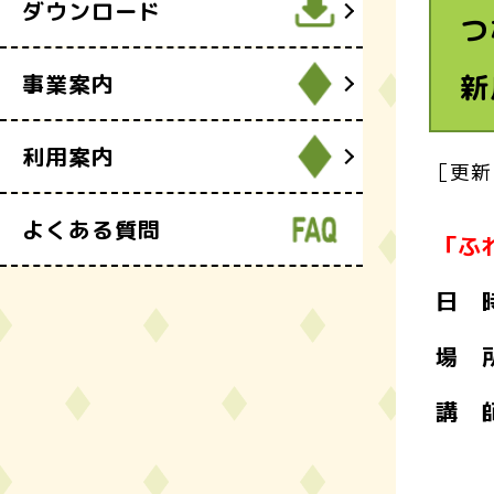
ダウンロード
つ
新
事業案内
利用案内
［更新
よくある質問
「ふ
日 
場 
講 