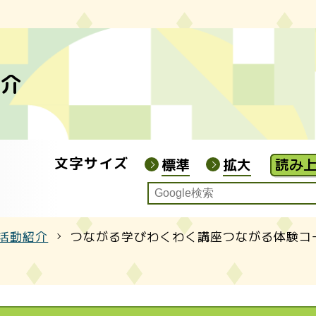
ジ主催講座
 オンライン自宅受講希望申請 入力フォーム
前期 カレッジわくわくシアター【新川】
時間 ・ 休所日
紹介
ジ連携講座
 オンライン自宅受講希望申請 入力フォーム
後期 新川地区センターだより「みどり
くわくシアター 申込み
文字サイズ
標準
拡大
活動紹介
つながる学びわくわく講座つながる体験コー