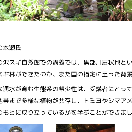
の本瀬氏
の沢スギ自然館での講義では、黒部川扇状地と
スギ林ができたのか、また国の指定に至った背
な湧水が育む生態系の希少性は、受講者にとっ
地帯まで多様な植物が共存し、トミヨやシマア
のもとに成り立っているかを学ぶことができま