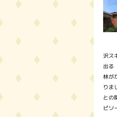
沢ス
出る
林が
りま
との
ピソ