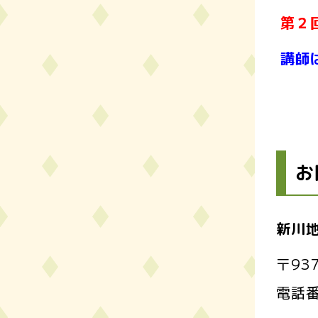
第２
講師
お
新川
〒93
電話