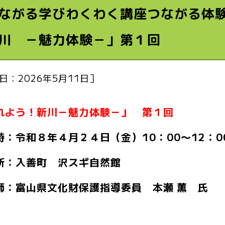
ながる学びわくわく講座つながる体験コ
川 －魅力体験－」第１回
日：2026年5月11日］
れよう！新川－魅力体験－」 第１回
時：令和８年４月２４日（金）10：00〜12：
所：入善町 沢スギ自然館
師：富山県文化財保護指導委員 本瀬 薫 氏