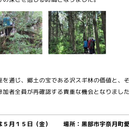
座を通じ、郷土の宝である沢スギ林の価値と、
参加者全員が再確認する貴重な機会となりまし
は５月１５日（金） 場所：黒部市宇奈月町