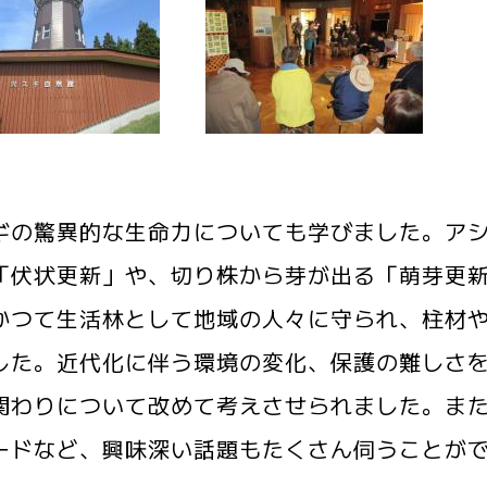
ギの驚異的な生命力についても学びました。ア
「伏状更新」や、切り株から芽が出る「萌芽更
かつて生活林として地域の人々に守られ、柱材
した。近代化に伴う環境の変化、保護の難しさ
関わりについて改めて考えさせられました。ま
ードなど、興味深い話題もたくさん伺うことが