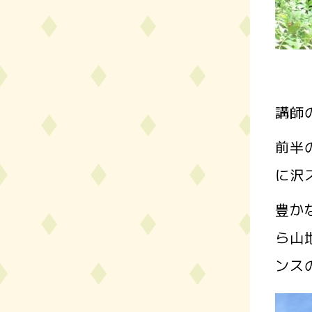
講師
前半
に沢
豊か
ら山
ンス