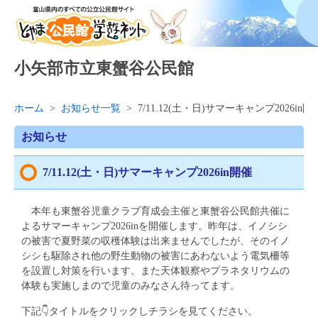
小矢部市立東蟹谷公民館
ホーム
>
お知らせ一覧
>
7/11.12(土・日)サマーキャンプ2026in開
お知らせ
7/11.12(土・日)サマーキャンプ2026in開催
本年も東蟹谷児童クラブ育成会主催と東蟹谷公民館共催に
よるサマーキャンプ2026inを開催します。昨年は、イノシシ
の被害で夏野菜の収穫体験は出来ませんでしたが、そのイノ
シシも駆除され他の野生動物の被害にあわないよう電気柵等
を設置し対策を行います。また天体観察やプラネタリウムの
体験も実施しまので児童のみなさん待ってます。
下記👇タイトルをクリックしチラシを見てください。