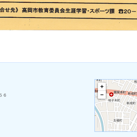
+
−
５６