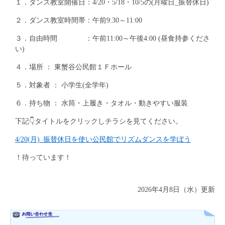
１．ダンス教室開催日：4/20・5/18・10/5の(月曜日_振替休日)
２．ダンス教室時間帯：午前9:30～11:00
３．自由時間 ：午前11:00～午後4:00 (昼食持参くださ
い)
４．場所 ： 東蟹谷公民館１Ｆホール
５．対象者 ： 小学生(全学年)
６．持ち物 ： 水筒・上履き・タオル・動きやすい服装
下記👇タイトルをクリックしチラシを見てください。
4/20(月)_振替休日を使い公民館でリズムダンスを学ぼう
！待っています！
2026年4月8日（水）更新