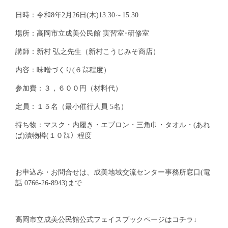
日時：令和8年2月26日(木)13:30～15:30
場所：高岡市立成美公民館 実習室･研修室
講師：新村 弘之先生（新村こうじみそ商店）
内容：味噌づくり(６㍑程度）
参加費：３，６００円（材料代）
定員：１５名（最小催行人員 5名）
持ち物：マスク・内履き・エプロン・三角巾・タオル・(あれ
ば)漬物樽(１０㍑）程度
お申込み・お問合せは、成美地域交流センター事務所窓口(電
話 0766-26-8943)まで
高岡市立成美公民館公式フェイスブックページはコチラ↓