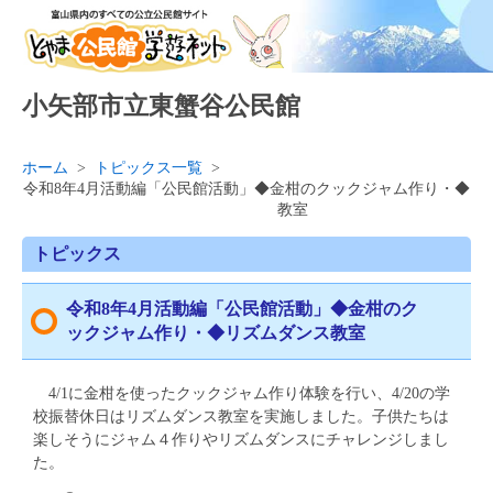
小矢部市立東蟹谷公民館
ホーム
>
トピックス一覧
>
令和8年4月活動編「公民館活動」◆金柑のクックジャム作り・◆リ
教室
トピックス
令和8年4月活動編「公民館活動」◆金柑のク
ックジャム作り・◆リズムダンス教室
4/1に金柑を使ったクックジャム作り体験を行い、4/20の学
校振替休日はリズムダンス教室を実施しました。子供たちは
楽しそうにジャム４作りやリズムダンスにチャレンジしまし
た。