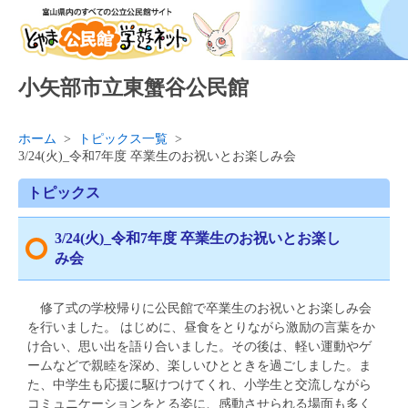
小矢部市立東蟹谷公民館
ホーム
>
トピックス一覧
>
3/24(火)_令和7年度 卒業生のお祝いとお楽しみ会
トピックス
3/24(火)_令和7年度 卒業生のお祝いとお楽し
み会
修了式の学校帰りに公民館で卒業生のお祝いとお楽しみ会
を行いました。 はじめに、昼食をとりながら激励の言葉をか
け合い、思い出を語り合いました。その後は、軽い運動やゲ
ームなどで親睦を深め、楽しいひとときを過ごしました。ま
た、中学生も応援に駆けつけてくれ、小学生と交流しながら
コミュニケーションをとる姿に、感動させられる場面も多く