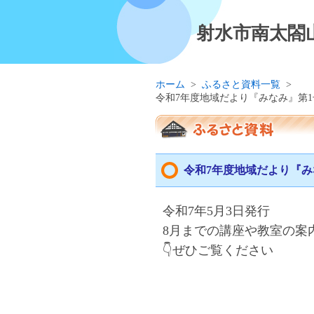
射水市南太閤
ホーム
>
ふるさと資料一覧
>
令和7年度地域だより『みなみ』第1
令和7年度地域だより『み
令和7
年5
月3
日発行
8
月までの講座や教室の案
👇ぜひご覧ください