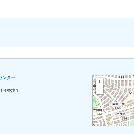
センター
+
−
目３番地１