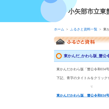
小矢部市立東
ホーム
>
ふるさと資料一覧
>
東か
東かんだ_かわら版_蟹公令
東かんだかわら版「蟹公令和034
下記、青字のタイトルをクリックす
☟
東かんだかわら版__蟹公令和034号