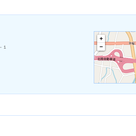
+
−
－１