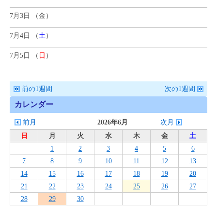
7月3日 （
金
）
7月4日 （
土
）
7月5日 （
日
）
前の1週間
次の1週間
カレンダー
前月
2026年6月
次月
日
月
火
水
木
金
土
1
2
3
4
5
6
7
8
9
10
11
12
13
14
15
16
17
18
19
20
21
22
23
24
25
26
27
28
29
30