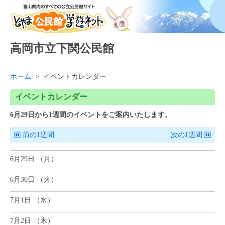
高岡市立下関公民館
ホーム
>
イベントカレンダー
イベントカレンダー
6
月
29
日
から1週間
のイベントをご案内いたします。
前の1週間
次の1週間
6月29日 （
月
）
6月30日 （
火
）
7月1日 （
水
）
7月2日 （
木
）