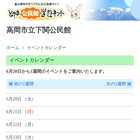
高岡市立下関公民館
ホーム
>
イベントカレンダー
イベントカレンダー
6
月
20
日
から1週間
のイベントをご案内いたします。
前の1週間
次の1週間
6月20日 （
土
）
6月21日 （
日
）
6月22日 （
月
）
6月23日 （
火
）