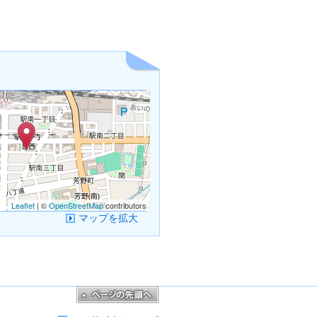
Leaflet
| ©
OpenStreetMap
contributors
マップを拡大