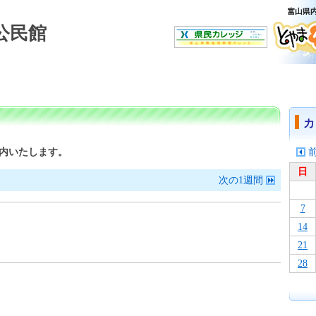
公民館
カ
内いたします。
日
次の1週間
7
14
21
28