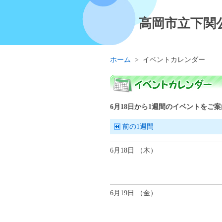
高岡市立下関
ホーム
>
イベントカレンダー
6
月
18
日
から1週間
のイベントをご案
前の1週間
6月18日 （
木
）
6月19日 （
金
）