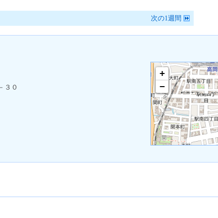
次の1週間
+
−
－３０